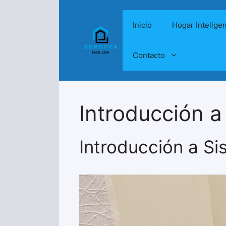
Saltar
al
Inicio
Hogar Intelige
contenido
Contacto
Introducción a
Introducción a Si